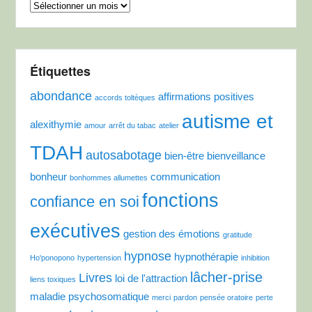
Archives
Étiquettes
abondance
affirmations positives
accords toltèques
autisme et
alexithymie
amour
arrêt du tabac
atelier
TDAH
autosabotage
bien-être
bienveillance
bonheur
communication
bonhommes allumettes
fonctions
confiance en soi
exécutives
gestion des émotions
gratitude
hypnose
hypnothérapie
Ho'ponopono
hypertension
inhibition
lâcher-prise
Livres
loi de l'attraction
liens toxiques
maladie psychosomatique
merci
pardon
pensée oratoire
perte