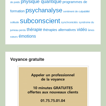
physique quantique
programmes de
de poids
psychanalyse
formation
sentiment de culpabilité
subconscient
solitude
synchronicités
syndrome du
thérapie
vidéo
thérapies alternatives
jumeau perdu
âmes
émotions
sœurs
Voyance gratuite