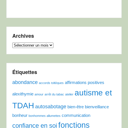
Archives
Archives
Étiquettes
abondance
affirmations positives
accords toltèques
autisme et
alexithymie
amour
arrêt du tabac
atelier
TDAH
autosabotage
bien-être
bienveillance
bonheur
communication
bonhommes allumettes
fonctions
confiance en soi