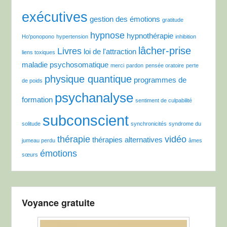
exécutives
gestion des émotions
gratitude
hypnose
hypnothérapie
Ho'ponopono
hypertension
inhibition
lâcher-prise
Livres
loi de l'attraction
liens toxiques
maladie psychosomatique
merci
pardon
pensée oratoire
perte
physique quantique
programmes de
de poids
psychanalyse
formation
sentiment de culpabilité
subconscient
solitude
synchronicités
syndrome du
thérapie
vidéo
thérapies alternatives
jumeau perdu
âmes
émotions
sœurs
Voyance gratuite